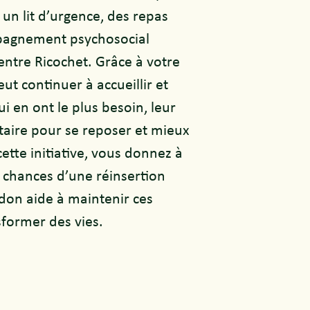
consiste à développ
immédiatement inve
e un lit d’urgence, des repas
d’hébergement et
services de Ricoch
pagnement psychosocial
personnes vivant e
d’instabilité réside
Un reçu de charit
entre Ricochet. Grâce à votre
pour les dons de 2
ut continuer à accueillir et
Chaque don, effect
les semaines suiva
ui en ont le plus besoin, leur
symbolique d'un ar
émis conformément
taire pour se reposer et mieux
vie des bénéficiai
canadiennes et peu
ette initiative, vous donnez à
des services essent
déduction fiscale.
articles et service
 chances d’une réinsertion
don aide à maintenir ces
En procédant à un
sformer des vies.
comprendre que vo
philanthropique no