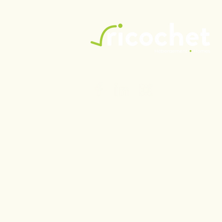
Ricochet (Hébergement/Hom
Enterprise Number (NEQ): 11
requests, please
click here
.
© 2025 All rights reserved 