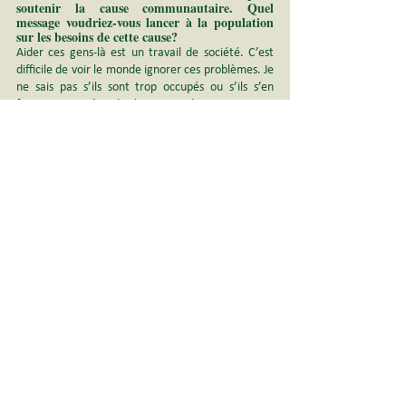
soutenir la cause communautaire. Quel 
message voudriez-vous lancer à la population 
sur les besoins de cette cause?
Aider ces gens-là est un travail de société. C’est 
difficile de voir le monde ignorer ces problèmes. Je 
ne sais pas s’ils sont trop occupés ou s’ils s’en 
foutent, mais c’est dur à comprendre.
Comme je suis dans le système, ça ne me sert à 
rien de chialer. Il faudrait que tout le monde le 
fasse. On ne nous écoute pas.
Plus particulièrement, j’aimerais voir la population 
de Lachine s’impliquer davantage.