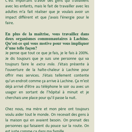
C’est important d’avoir des gens qui travaillent 
avec les enfants, mais le fait de travailler avec les 
adultes m’a fait réaliser que je voulais avoir un 
impact différent et que j’avais l’énergie pour le 
faire.
En plus de la maîtrise, vous travaillez dans 
deux organismes communautaires à Lachine. 
Qu’est-ce qui vous motive pour vous impliquer 
d’une telle façon?
Je pense que tout ce que je fais, je le fais à 200%. 
Je dis toujours que je suis une personne qui va 
toujours faire le 
extra mile
. J’étais présente à 
l’ouverture de la halte-chaleur à Lachine pour 
offrir mes services. J’étais tellement contente 
qu’un endroit comme ça arrive à Lachine. Ça m’est 
déjà arrivé d’être au téléphone le soir ou avec un 
usager en sortant de l’hôpital à minuit et je 
cherchais une place pour qu’il passe la nuit.
Chez nous, ma mère et mon père ont toujours 
voulu aider tout le monde. On recevait des gens à 
la maison qui en avaient besoin. On prenait des 
personnes qui faisaient du pouce sur la route. On 
est juste comme ça dans ma famille.