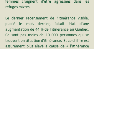
femmes 
craignent d’être agressées
 dans les 
refuges mixtes.
Le dernier recensement de l’itinérance visible, 
publié le mois dernier, faisait état d’une 
augmentation de 44 % de l’itinérance au Québec
. 
Ce sont pas moins de 10 000 personnes qui se 
trouvent en situation d’itinérance. Et ce chiffre est 
assurément plus élevé à cause de « l’itinérance 
cachée », souligne le RAPSIM dans le rapport.
« Au-delà des chiffres et des mots, du nombre de 
personnes en situation d’itinérance ou de leur 
profil, ce qui devrait nous importer, notre seule 
préoccupation, devrait être leur expérience 
humaine, leur dignité et leur sécurité », conclut 
Tania Charron.